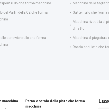
spout rullo che forma macchina
Macchina della taglierin
lo del Purlin della CZ che forma
Gutter rullo che forma
china
Macchina rivestita di p
di tetto
ello sandwich rullo che forma
Macchina di piegatura d
china
Rotolo ondulato che f
Las
ma macchina
Perno e rotolo della pista che forma
macchina