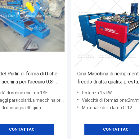
del Purlin di forma di U che
Cina Macchina di riempiment
acchina per l'acciaio 0.8-
freddo di alta qualità presta
el cuscinetto dell'asse
superiori
ità di ordine minimo:1SET
Potenza:15 kW
ri:La macchina principale e' nuda, la scatola di controllo del computer e' confezionata in scatola di c
Velocità di formazione:2m/
 di consegna:30 giorni
Materiale della lama:Cr12
CONTATTACI
CONTATTACI