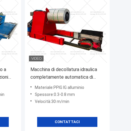
o a
Macchina di decollatura idraulica
zioni
completamente automatica di
buona qualità per bobine di
Materiale:PPIG IG alluminio
supporto
min
Spessore:0.3-0.8 mm
Velocità:30 m/min
CONTATTACI