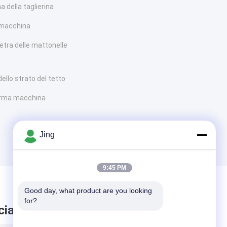
a della taglierina
 macchina
ietra delle mattonelle
ello strato del tetto
orma macchina
Jing
9:45 PM
Good day, what product are you looking 
for?
ciare messaggio