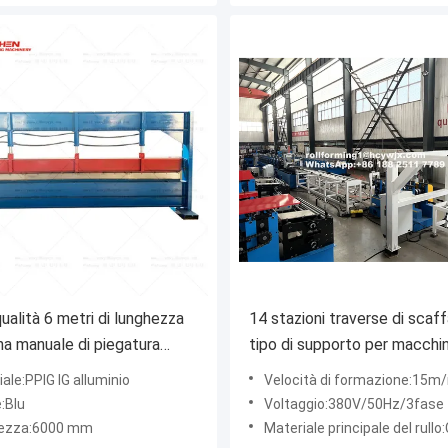
ualità 6 metri di lunghezza
14 stazioni traverse di scaff
a manuale di piegatura
tipo di supporto per macchi
a di lamiere metalliche
rotolamento a freddo
ale:PPIG IG alluminio
Velocità di formazione:15m
:Blu
Voltaggio:380V/50Hz/3fase
ezza:6000 mm
Materiale principale del rullo