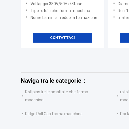
scaffal
Voltaggio:380V/50Hz/3fase
Diamet
Tipo:rotolo che forma macchina
Rulli:
Nome:Lamini a freddo la formazione della macchina
materiale
CONTATTACI
Naviga tra le categorie：
Roll piastrelle smaltate che forma
roto
macchina
mac
Ridge Roll Cap forma macchina
Port