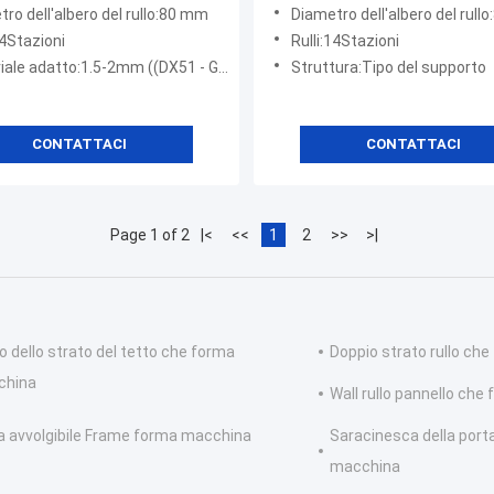
atura
con 80 mm di diametro dell'
ro dell'albero del rullo:80 mm
Diametro dell'albero del rull
rulli e 14 stazioni
14Stazioni
Rulli:14Stazioni
 adatto:1.5-2mm ((DX51 - GALVANIZATO/Q300-350)
Struttura:Tipo del supporto
CONTATTACI
CONTATTACI
Page 1 of 2
|<
<<
1
2
>>
>|
lo dello strato del tetto che forma
Doppio strato rullo ch
china
Wall rullo pannello ch
a avvolgibile Frame forma macchina
Saracinesca della port
macchina