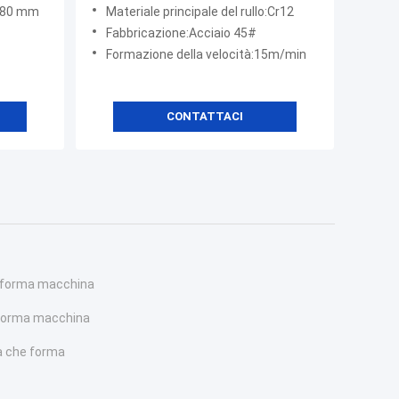
albero a
2mm
o:80 mm
Materiale principale del rullo:Cr12
Fabbricazione:Acciaio 45#
Formazione della velocità:15m/min
CONTATTACI
e forma macchina
e forma macchina
a che forma