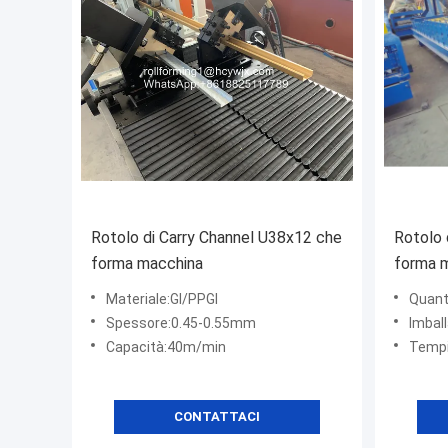
Rotolo di Carry Channel U38x12 che
Rotolo 
forma macchina
forma m
1.2mm d
Materiale:GI/PPGI
Quant
Spessore:0.45-0.55mm
Imballaggi particola
Capacità:40m/min
Tempi
CONTATTACI