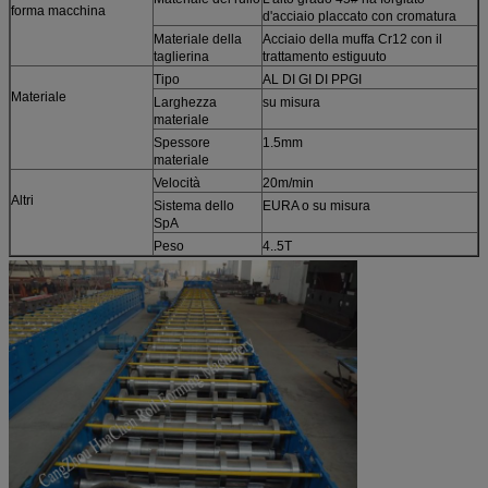
forma macchina
d'acciaio placcato con cromatura
Materiale della
Acciaio della muffa Cr12 con il
taglierina
trattamento estiguuto
Tipo
AL DI GI DI PPGI
Materiale
Larghezza
su misura
materiale
Spessore
1.5mm
materiale
Velocità
20m/min
Altri
Sistema dello
EURA o su misura
SpA
Peso
4..5T