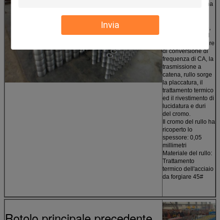
la nostra macchina
adotta la struttura
saldata della
Invia
struttura d'acciaio,
l'azionamento del
riduttore del motore
di conversione di
frequenza di CA, la
trasmissione a
catena, rullo sorge
la placcatura, il
trattamento termico
ed il rivestimento di
lucidatura e duri
del cromo.
Il cromo del rullo ha
ricoperto lo
spessore: 0,05
millimetri
Materiale del rullo:
Trattamento
termico dell'acciaio
da forgiare 45#
Rotolo principale precedente