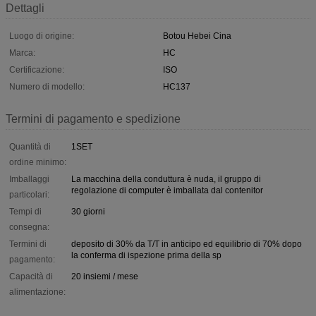
Dettagli
Luogo di origine:
Botou Hebei Cina
Marca:
HC
Certificazione:
ISO
Numero di modello:
HC137
Termini di pagamento e spedizione
Quantità di
1SET
ordine minimo:
Imballaggi
La macchina della conduttura è nuda, il gruppo di
regolazione di computer è imballata dal contenitor
particolari:
Tempi di
30 giorni
consegna:
Termini di
deposito di 30% da T/T in anticipo ed equilibrio di 70% dopo
la conferma di ispezione prima della sp
pagamento:
Capacità di
20 insiemi / mese
alimentazione: