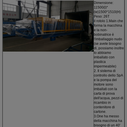
Dimensione:
115
00(l)*
(w)1500*1510(H)
Peso: 26T
il rotolo 1.Main che
forma la macchina
e la non-
bobinatrice è
l'imballaggio nudo
(se avete bisogno
di, possiamo inoltre
lo abbiamo
imballato con
plastica
impermeabile)
2. Il sistema di
controllo dello SpA
e la pompa del
motore sono
imballati con la
carta di prova
dell'acqua, pezzi di
ricambio in
contenitore di
cartone.
3.One ha messo
della macchina ha
bisogno di un 40'