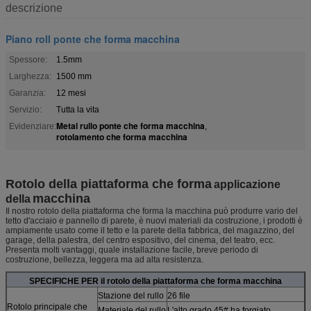
descrizione
Piano roll ponte che forma macchina
Spessore:
1.5mm
Larghezza:
1500 mm
Garanzia:
12 mesi
Servizio:
Tutta la vita
Metal rullo ponte che forma macchina
Evidenziare:
,
rotolamento che forma macchina
Rotolo della piattaforma che forma
applicazione
macchina
della
Il nostro rotolo della piattaforma che forma la macchina può produrre vario del
tetto d'acciaio e pannello di parete, è nuovi materiali da costruzione, i prodotti è
ampiamente usato come il tetto e la parete della fabbrica, del magazzino, del
garage, della palestra, del centro espositivo, del cinema, del teatro, ecc.
Presenta molti vantaggi, quale installazione facile, breve periodo di
costruzione, bellezza, leggera ma ad alta resistenza.
SPECIFICHE PER il rotolo della piattaforma che forma macchina
Stazione del rullo
26 file
Rotolo principale che
Materiale del rullo
L'alto grado 45# ha forgiato