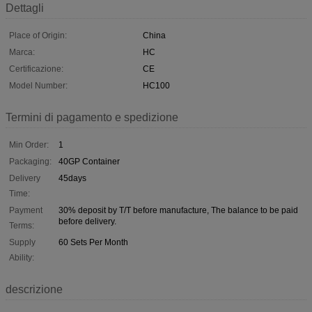
Dettagli
Place of Origin:
China
Marca:
HC
Certificazione:
CE
Model Number:
HC100
Termini di pagamento e spedizione
Min Order:
1
Packaging:
40GP Container
Delivery
45days
Time:
Payment
30% deposit by T/T before manufacture, The balance to be paid
before delivery.
Terms:
Supply
60 Sets Per Month
Ability:
descrizione