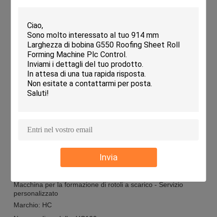
macchina
Potenza del motore
5.5kw
Materiale dei rulli
Cr12
Utilizzando
Fuoco di scarico
Capacità
10-15 m/min
Spessore del materiale
0.45-0.6 mm
Applicazioni:
Questo prodotto è adatto per l'uso in ville, officine e edifici di
varie dimensioni, comprese le strutture sia grandi che piccole.
È progettato appositamente per i tubi di scarico, garantendo
un drenaggio efficiente e la protezione per la vostra proprietà.
Invia
Personalizzazione:
Macchina per la formazione di rotoli a scarico - Servizio
personalizzato
Marchio: HC